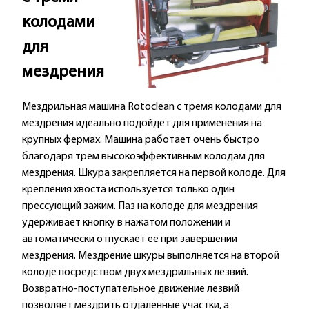
колодами
для
мездрения
Мездрильная машина Rotoclean с тремя колодами для
мездрения идеально подойдёт для применения на
крупных фермах. Машина работает очень быстро
благодаря трём высокоэффективным колодам для
мездрения. Шкура закрепляется на первой колоде. Для
крепления хвоста используется только один
прессующий зажим. Паз на колоде для мездрения
удерживает кнопку в нажатом положении и
автоматически отпускает её при завершении
мездрения. Мездрение шкуры выполняется на второй
колоде посредством двух мездрильных лезвий.
Возвратно-поступательное движение лезвий
позволяет мездрить отдалённые участки, а