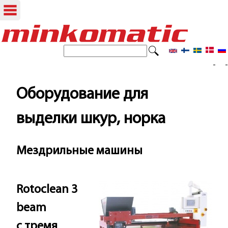
Skip
to
S
S
e
main
- -
e
a
content
r
a
Оборудование для
c
r
h
выделки шкур, норка
c
h
Мездрильные машины
f
o
Rotoclean 3
r
beam
m
с тремя