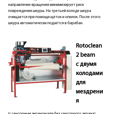
направление вращения минимизирует риск
повреждения шкуры. На третьей колоде шкура
очищается при помощи щёток и опилок. После этого
шкура автоматически подаётся в барабан.
Rotoclean
2 beam
с двумя
колодами
для
мездрени
я
(с сенсорным экраном или без сенсорного экрана)