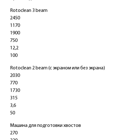
Rotoclean 3 beam
2450
1170
1900
750
12,2
100
Rotoclean 2 beam (с экраном или без экрана)
2030
770
1730
315
3,6
50
Машина для подготовки хвостов
270