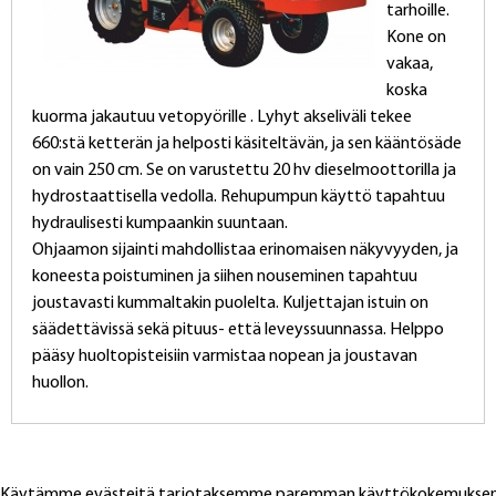
tarhoille.
e
Kone on
n
vakaa,
v
koska
ä
kuorma jakautuu vetopyörille . Lyhyt akseliväli tekee
l
660:stä ketterän ja helposti käsiteltävän, ja sen kääntösäde
i
on vain 250 cm. Se on varustettu 20 hv dieselmoottorilla ja
l
hydrostaattisella vedolla. Rehupumpun käyttö tapahtuu
e
hydraulisesti kumpaankin suuntaan.
h
Ohjaamon sijainti mahdollistaa erinomaisen näkyvyyden, ja
t
koneesta poistuminen ja siihen nouseminen tapahtuu
i
joustavasti kummaltakin puolelta. Kuljettajan istuin on
)
säädettävissä sekä pituus- että leveyssuunnassa. Helppo
pääsy huoltopisteisiin varmistaa nopean ja joustavan
huollon.
Avonna: 8 - 16
Webmail login
Käytämme evästeitä tarjotaksemme paremman käyttökokemukse