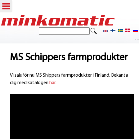
Hoppa
till
S
S
ö
huvudinnehåll
- -
ö
k
k
MS Schippers farmprodukter
f
Vi saluför nu MS Shippers farmprodukter i Finland. Bekanta
o
dig med katalogen
här.
r
m
u
l
ä