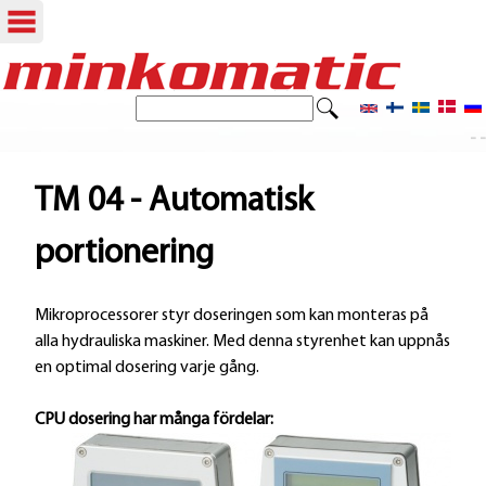
Hoppa
till
S
S
ö
huvudinnehåll
- -
ö
k
k
TM 04 - Automatisk
f
portionering
o
r
Mikroprocessorer styr doseringen som kan monteras på
alla hydrauliska maskiner. Med denna styrenhet kan uppnås
m
en optimal dosering varje gång.
u
CPU dosering har många fördelar:
l
ä