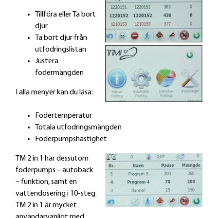
Tillföra eller Ta bort
djur
Ta bort djur från
utfodringslistan
Justera
fodermängden
I alla menyer kan du läsa:
Fodertemperatur
Totala utfodringsmängden
Foderpumpshastighet
TM 2 in 1 har dessutom
foderpumps – autoback
– funktion, samt en
vattendosering i 10-steg.
TM 2 in 1 är mycket
användarvänligt med