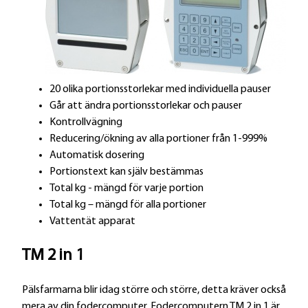
r
20 olika portionsstorlekar med individuella pauser
Går att ändra portionsstorlekar och pauser
Kontrollvägning
Reducering/ökning av alla portioner från 1-999%
Automatisk dosering
Portionstext kan själv bestämmas
Total kg - mängd för varje portion
Total kg – mängd för alla portioner
Vattentät apparat
TM 2 in 1
Pälsfarmarna blir idag större och större, detta kräver också
mera av din fodercomputer. Fodercomputern TM 2 in 1 är