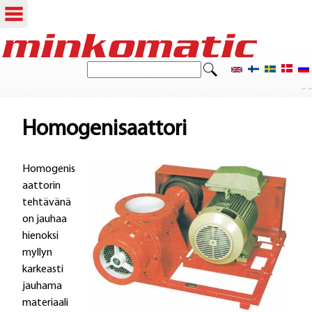
Hyppää
pääsisältöön
E
H
t
- -
a
s
i
k
Homogenisaattori
u
Homogenis
l
aattorin
o
tehtävänä
on jauhaa
m
hienoksi
a
myllyn
karkeasti
k
jauhama
e
materiaali