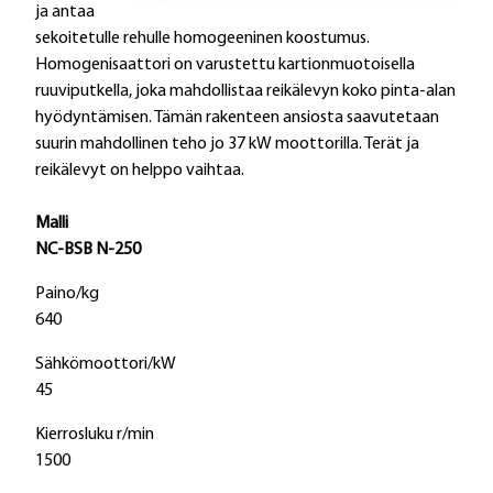
ja antaa
sekoitetulle rehulle homogeeninen koostumus.
Homogenisaattori on varustettu kartionmuotoisella
ruuviputkella, joka mahdollistaa reikälevyn koko pinta-alan
hyödyntämisen. Tämän rakenteen ansiosta saavutetaan
suurin mahdollinen teho jo 37 kW moottorilla. Terät ja
reikälevyt on helppo vaihtaa.
Malli
NC-BSB N-250
Paino/kg
640
Sähkömoottori/kW
45
Kierrosluku r/min
1500