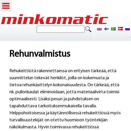
Hyppää
pääsisältöön
E
H
t
- -
a
s
i
k
Rehunvalmistus
u
Rehukeittiötä rakennettaessa on erityisen tärkeää, että
l
suunnittelun tekevät henkilöt, joilla on kokemusta ja
o
tietoa rehunkäsittelyn kokonaisuudesta. On tärkeää, että
nk. pullonkaulat eliminoidaan, jotta materiaalivirta toimisi
m
optimaalisesti. Lisäksi pesun ja puhdistuksen on
a
tapahduttava tarkoituksenmukaisella tavalla.
Helppohoitoisessa ja käytännöllisessä rehukeittiössä myös
k
turvallisuustekijät on otettu huomioon työntekijän
e
näkökulmasta. Hyvin toimivassa rehukeittiössä