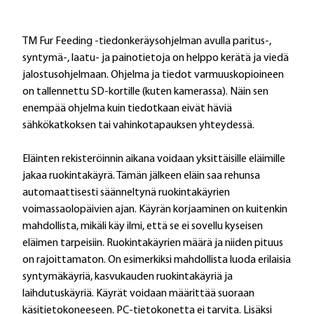
TM Fur Feeding -tiedonkeräysohjelman avulla paritus-,
syntymä-, laatu- ja painotietoja on helppo kerätä ja viedä
jalostusohjelmaan. Ohjelma ja tiedot varmuuskopioineen
on tallennettu SD-kortille (kuten kamerassa). Näin sen
enempää ohjelma kuin tiedotkaan eivät häviä
sähkökatkoksen tai vahinkotapauksen yhteydessä.
Eläinten rekisteröinnin aikana voidaan yksittäisille eläimille
jakaa ruokintakäyrä. Tämän jälkeen eläin saa rehunsa
automaattisesti säänneltynä ruokintakäyrien
voimassaolopäivien ajan. Käyrän korjaaminen on kuitenkin
mahdollista, mikäli käy ilmi, että se ei sovellu kyseisen
eläimen tarpeisiin. Ruokintakäyrien määrä ja niiden pituus
on rajoittamaton. On esimerkiksi mahdollista luoda erilaisia
syntymäkäyriä, kasvukauden ruokintakäyriä ja
laihdutuskäyriä. Käyrät voidaan määrittää suoraan
käsitietokoneeseen. PC-tietokonetta ei tarvita. Lisäksi