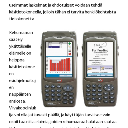
useimmat laskelmat ja ehdotukset voidaan tehdä
käsitietokoneella, jolloin tähän ei tarvita henkilökohtaista
tietokonetta.
Rehumäärän
säätely
yksittäiselle
eläimelle on
helppoa
käsitietokone
en
esiohjelmoituj
en
näppäinten
ansiosta.
Viivakoodinluk
ija voi olla jatkuvasti päällä, ja käyttäjän tarvitsee vain
osoittaa niitä eläimiä, joiden rehumäärää halutaan säätää.