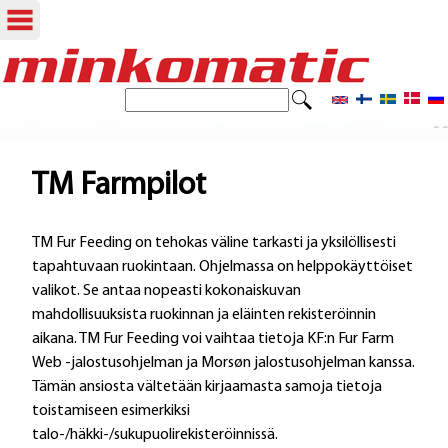
Hyppää
pääsisältöön
E
H
t
- -
a
s
i
k
TM Farmpilot
u
TM Fur Feeding on tehokas väline tarkasti ja yksilöllisesti
l
tapahtuvaan ruokintaan. Ohjelmassa on helppokäyttöiset
o
valikot. Se antaa nopeasti kokonaiskuvan
mahdollisuuksista ruokinnan ja eläinten rekisteröinnin
m
aikana. TM Fur Feeding voi vaihtaa tietoja KF:n Fur Farm
a
Web -jalostusohjelman ja Morsøn jalostusohjelman kanssa.
Tämän ansiosta vältetään kirjaamasta samoja tietoja
k
toistamiseen esimerkiksi
e
talo-/häkki-/sukupuolirekisteröinnissä.