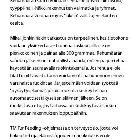
Rehumäärän säätö voidaan tehdä helposti eläintasolla,
tyyppi-halli-häkki, rakennusten välimatka ja ryhmät.
Rehumäärä voidaan myös "lukita" valittujen eläinten
osalta.
Mikäli jonkin häkin tarkastus on tarpeellinen, käsitietokone
voidaan yksinkertaisesti panna taskuun, sillä se on
pienikokoinen ja painaa alle 300 grammaa. Rehumäärän
säädön jälkeen on mahdollista nähdä, miten paljon rehua
käytetään seuraavalla ruokintakerralla. Jos rehua ei ole
tilattu riittävästi, tämä voidaan ottaa huomioon ennen
varsinaista ruokintaa. Järjestelmään voidaan syöttää
"pysäytyseläimiä", jolloin ruokinta keskeytetään
automaattisesti kyseisen eläimen jälkeen. Se on
merkittävä etu, jos tarhassa on keskikäytävä tai kun
saavutaan rakennuksen loppupäähän.
TM Fur Feeding -ohjelmassa on terveysosio, josta voi
hakea tietoja eläimistä, joiden rehunkulutus ei ole