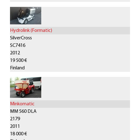
Hydrolink (Formatic)
SilverCross
SC7416
2012
19 500 €
Finland
Minkomatic
MM 560 DLA
2179
2011
18 000 €