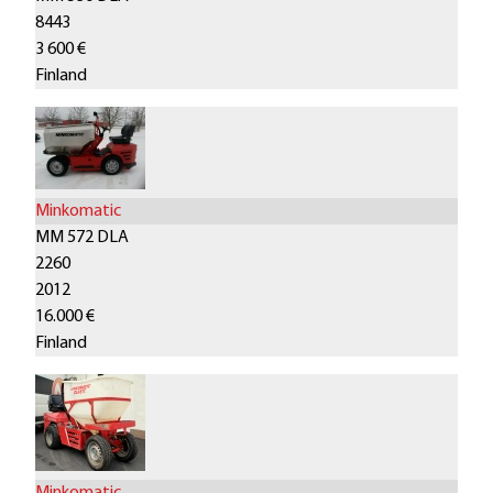
8443
3 600 €
Finland
Minkomatic
MM 572 DLA
2260
2012
16.000 €
Finland