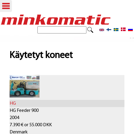
Hyppää
pääsisältöön
E
H
t
- -
a
s
i
k
Käytetyt koneet
u
l
o
m
HG
a
HG Feeder 900
k
2004
7.390 € or 55.000 DKK
e
Denmark