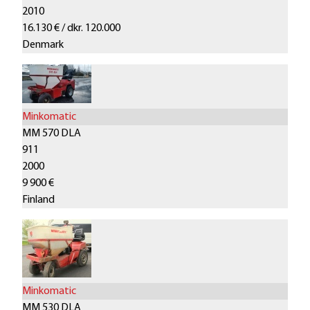
2010
16.130 € / dkr. 120.000
Denmark
Minkomatic
MM 570 DLA
911
2000
9 900 €
Finland
Minkomatic
MM 530 DLA