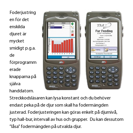
Foderjustring
en för det
enskilda
djuret är
mycket
smidigt p.g.a.
de
förprogramm
erade
knapparna på
själva
handdatorn.
Streckkodsläsaren kan lysa konstant och du behöver
endast peka på de djur som skall ha fodermängden
justerad. Foderjusteringen kan göras enkelt på djurnivå,
typ hall-bur, intervall av hus och grupper. Du kan dessutom
”låsa” fodermängden på utvalda djur.