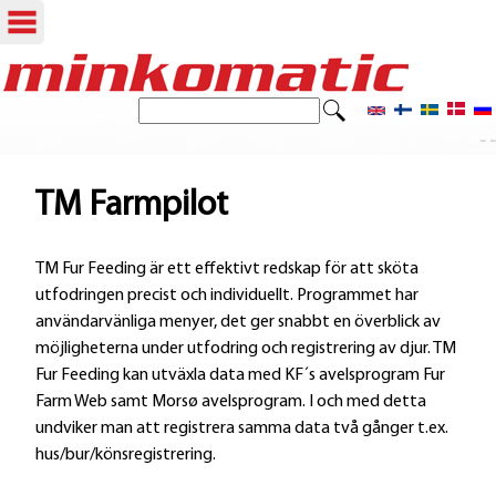
Hoppa
till
S
S
ö
huvudinnehåll
- -
ö
k
k
TM Farmpilot
f
TM Fur Feeding är ett effektivt redskap för att sköta
o
utfodringen precist och individuellt. Programmet har
r
användarvänliga menyer, det ger snabbt en överblick av
möjligheterna under utfodring och registrering av djur. TM
m
Fur Feeding kan utväxla data med KF´s avelsprogram Fur
u
Farm Web samt Morsø avelsprogram. I och med detta
undviker man att registrera samma data två gånger t.ex.
l
hus/bur/könsregistrering.
ä