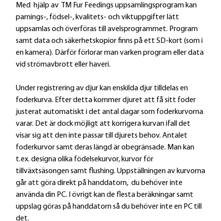
Med hjälp av TM Fur Feedings uppsamlingsprogram kan
r
parnings-, födsel-, kvalitets- och viktuppgifter lätt
uppsamlas och överföras till avelsprogrammet. Program
samt data och säkerhetskopior finns på ett SD-kort (som i
en kamera). Därför förlorar man varken program eller data
vid strömavbrott eller haveri.
Under registrering av djur kan enskilda djur tilldelas en
foderkurva. Efter detta kommer djuret att få sitt foder
justerat automatiskt i det antal dagar som foderkurvorna
varar. Det är dock möjligt att korrigera kurvan ifall det
visar sig att den inte passar till djurets behov. Antalet
foderkurvor samt deras längd är obegränsade. Man kan
t.ex. designa olika födelsekurvor, kurvor för
tillväxtsäsongen samt flushing. Uppställningen av kurvorna
går att göra direkt på handdatorn, du behöver inte
använda din PC. I övrigt kan de flesta beräkningar samt
uppslag göras på handdatorn så du behöver inte en PC till
det.