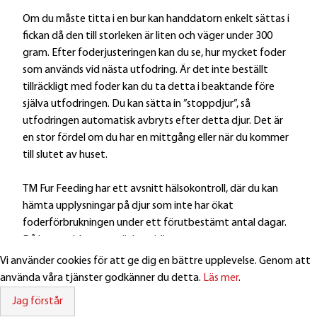
Om du måste titta i en bur kan handdatorn enkelt sättas i
fickan då den till storleken är liten och väger under 300
gram. Efter foderjusteringen kan du se, hur mycket foder
som används vid nästa utfodring. Är det inte beställt
tillräckligt med foder kan du ta detta i beaktande före
själva utfodringen. Du kan sätta in ”stoppdjur”, så
utfodringen automatisk avbryts efter detta djur. Det är
en stor fördel om du har en mittgång eller när du kommer
till slutet av huset.
TM Fur Feeding har ett avsnitt hälsokontroll, där du kan
hämta upplysningar på djur som inte har ökat
foderförbrukningen under ett förutbestämt antal dagar.
Då kan problem upptäckas tidigare.
Vi använder cookies för att ge dig en bättre upplevelse. Genom att
använda våra tjänster godkänner du detta.
Läs mer
.
Öppet: 8 - 16
Webmail login
Jag förstår