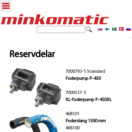
Hoppa
till
S
S
ö
huvudinnehåll
- -
ö
k
k
Reservdelar
f
7000793-5 Standard
o
Foderpump P-450
r
7000537-5
m
XL-foderpump P-450XL
u
468101
l
Foderslang 1500 mm
ä
468100