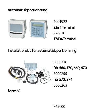
Automatisk portionering
6001922
2 in 1 Terminal
320070
TM04 Terminal
Installationskit för automatisk portionering
8000236
för 560, 570, 660, 670
8000255
för 572, 574
8000263
för m60
765000