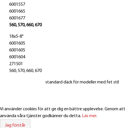
6001557
6001665
6001677
560, 570, 660, 670
18x5-8"
6001605
6001605
6001604
271501
560, 570, 660, 670
standard däck för modeller med fet stil
Vi använder cookies för att ge dig en bättre upplevelse. Genom att
använda våra tjänster godkänner du detta.
Läs mer
.
Öppet: 8 - 16
Webmail login
Jag förstår