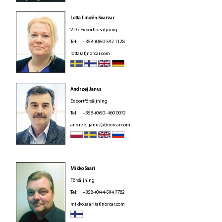
Lotta Lindén-Svarvar
VD / Exportförsäljning
Tel: +358-(0)50-592 1128
lotta(at)norcar.com
Andrzej Janus
Exportförsäljning
Tel: +358-(0)50- 460 0072
andrzej.janus(at)norcar.com
Mikko Saari
Försäljning
Tel: +358-(0)44-594 7782
mikko.saari(at)norcar.com