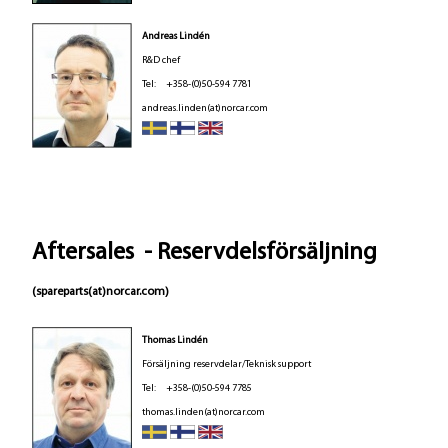
Andreas Lindén
R&D chef
Tel: +358-(0)50-594 7781
andreas.linden(at)norcar.com
Aftersales - Reservdelsförsäljning
(spareparts(at)norcar.com)
T
homas Lindén
Försäljning reservdelar/Teknisk support
Tel: +358-(0)50-594 7785
thomas.linden(at)norcar.com