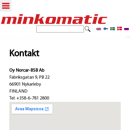
Hoppa
till
S
S
ö
huvudinnehåll
- -
ö
k
k
Kontakt
f
Oy Norcar-BSB Ab
o
Fabriksgatan 9, PB 22
r
66901 Nykarleby
FINLAND
m
Tel: +358-6-781 2800
u
l
ä