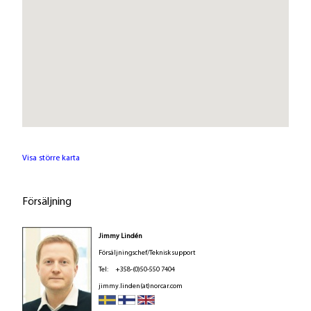
r
Visa större karta
Försäljning
Jimmy Lindén
Försäljningschef/Teknisk support
Tel: +358-(0)50-550 7404
jimmy.linden(at)norcar.com